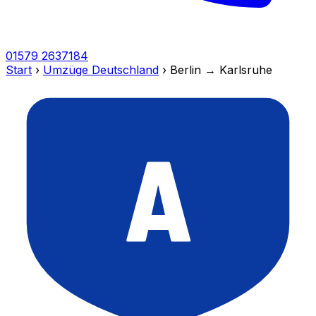
01579 2637184
Start
›
Umzüge Deutschland
›
Berlin → Karlsruhe
A