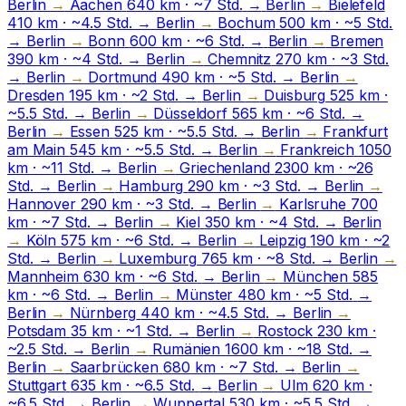
Berlin
→
Aachen
640 km · ~7 Std.
→
Berlin
→
Bielefeld
410 km · ~4.5 Std.
→
Berlin
→
Bochum
500 km · ~5 Std.
→
Berlin
→
Bonn
600 km · ~6 Std.
→
Berlin
→
Bremen
390 km · ~4 Std.
→
Berlin
→
Chemnitz
270 km · ~3 Std.
→
Berlin
→
Dortmund
490 km · ~5 Std.
→
Berlin
→
Dresden
195 km · ~2 Std.
→
Berlin
→
Duisburg
525 km ·
~5.5 Std.
→
Berlin
→
Düsseldorf
565 km · ~6 Std.
→
Berlin
→
Essen
525 km · ~5.5 Std.
→
Berlin
→
Frankfurt
am Main
545 km · ~5.5 Std.
→
Berlin
→
Frankreich
1050
km · ~11 Std.
→
Berlin
→
Griechenland
2300 km · ~26
Std.
→
Berlin
→
Hamburg
290 km · ~3 Std.
→
Berlin
→
Hannover
290 km · ~3 Std.
→
Berlin
→
Karlsruhe
700
km · ~7 Std.
→
Berlin
→
Kiel
350 km · ~4 Std.
→
Berlin
→
Köln
575 km · ~6 Std.
→
Berlin
→
Leipzig
190 km · ~2
Std.
→
Berlin
→
Luxemburg
765 km · ~8 Std.
→
Berlin
→
Mannheim
630 km · ~6 Std.
→
Berlin
→
München
585
km · ~6 Std.
→
Berlin
→
Münster
480 km · ~5 Std.
→
Berlin
→
Nürnberg
440 km · ~4.5 Std.
→
Berlin
→
Potsdam
35 km · ~1 Std.
→
Berlin
→
Rostock
230 km ·
~2.5 Std.
→
Berlin
→
Rumänien
1600 km · ~18 Std.
→
Berlin
→
Saarbrücken
680 km · ~7 Std.
→
Berlin
→
Stuttgart
635 km · ~6.5 Std.
→
Berlin
→
Ulm
620 km ·
~6.5 Std.
→
Berlin
→
Wuppertal
530 km · ~5.5 Std.
→