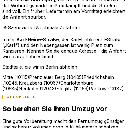
der Wohnungsmarkt heiß umkämpft und die Straßen
sind voll. Ein früher Liefertermin am Vormittag erleichtert
die Anfahrt spürbar.
🚲
Szeneviertel & schmale Zufahrten
In der
Karl-Heine-Straße
, der Karl-Liebknecht-Straße
(„Karli“) und den Nebengassen ist wenig Platz zum
Rangieren. Nennen Sie die genaue Adresse – die Anfahrt
wird darauf abgestimmt.
Stadtteile, die wir in Berlin abholen
Mitte (10115)
Prenzlauer Berg (10405)
Friedrichshain
(10245)
Kreuzberg (10967)
Charlottenburg
(10585)
Neukölln (12043)
Steglitz (12163)
Pankow (13187)
CHECKLISTE
So bereiten Sie Ihren Umzug vor
Eine gute Vorbereitung macht den Fernumzug günstiger
und sicherer: Volumen grob in Kubikmetern schätzen