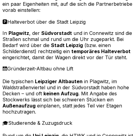
ein paar Eigenheiten mit, auf die sich die Partnerbetriebe
vorab einstellen:
🅿️
Halteverbot über die Stadt Leipzig
In
Plagwitz
, der
Südvorstadt
und in Connewitz sind die
Straßen schmal und rund um die Uhr zugeparkt. Bei
Bedarf wird über die
Stadt Leipzig
(bzw. einen
Schilderdienst) rechtzeitig ein
temporäres Halteverbot
eingerichtet, damit der Wagen direkt vor der Tür steht.
🛗
Gründerzeit-Altbau ohne Lift
Die typischen
Leipziger Altbauten
in Plagwitz, im
Waldstraßenviertel und in der Südvorstadt haben hohe
Decken – und oft
keinen Aufzug
. Mit Angabe des
Stockwerks lässt sich bei schweren Stücken ein
Außenaufzug
einplanen, statt jedes Teil vier Etagen
hochzutragen.
🎓
Studierende & Zuzugsdruck
Rund um die
Uni Leipzig
, die HTWK und in Connewitz ist