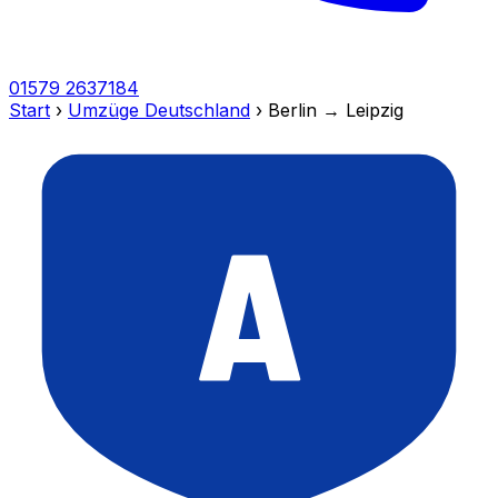
01579 2637184
Start
›
Umzüge Deutschland
›
Berlin → Leipzig
A